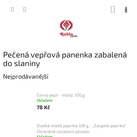
Přejít
NÁKUP
na
obsah
KOŠÍK
Pečená vepřová panenka zabalená
do slaniny
Nejprodávanější
Černý pepř - mletý, 100 g
Skladem
78 Kč
Sladká mletá paprika 100 g - „Szegedi paprika“.
Chráněné označení původu.