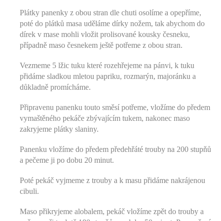
Plátky panenky z obou stran dle chuti osolíme a opepříme,
poté do plátků masa uděláme dírky nožem, tak abychom do
dírek v mase mohli vložit prolisované kousky česneku,
případně maso česnekem ještě potřeme z obou stran.
Vezmeme 5 lžic tuku které rozehřejeme na pánvi, k tuku
přidáme sladkou mletou papriku, rozmarýn, majoránku a
důkladně promícháme.
Připravenu panenku touto směsí potřeme, vložíme do předem
vymaštěného pekáče zbývajícím tukem, nakonec maso
zakryjeme plátky slaniny.
Panenku vložíme do předem předehřáté trouby na 200 stupňů
a pečeme ji po dobu 20 minut.
Poté pekáč vyjmeme z trouby a k masu přidáme nakrájenou
cibuli.
Maso přikryjeme alobalem, pekáč vložíme zpět do trouby a