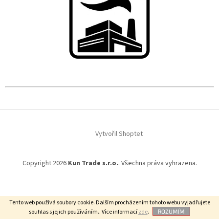
Z
á
Vytvořil Shoptet
p
a
t
Copyright 2026
Kun Trade s.r.o.
. Všechna práva vyhrazena.
í
Tento web používá soubory cookie. Dalším procházením tohoto webu vyjadřujete
souhlas s jejich používáním.. Více informací
zde
.
ROZUMÍM